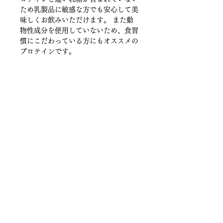
ため乳製品に敏感な方でも安心して美
味しくお飲みいただけます。 また動
物性成分を使用していないため、食習
慣にこだわっている方にもオススメの
プロテインです。
成分
1食分（20g）当たり
利用目安
エネルギー/73kcal
水や牛乳150~200mlに本品スプーン
原材料
すり切り２杯を目安にシェイカーなど
たんぱく質/15.1g
で溶かし、お召し上がり下さい。
原材料名
大豆たんぱく (米国製造)、 ココアパ
脂質/0.5g
ウダー、マルチトール、パラチノー
ス、デキストリン、食塩/香料、 植物
炭水化物/2.7g
レシチン、甘味料(ステビア)、V.C、
ナイアシン、パントテン酸Ca、
-糖質/1.8g
キレイの学校クルーク Pure Beauty （ピュアビューティ）
〒830-0005 福岡県久留米市通外町
V.B6、V.B1、葉酸
Tel
0942-31-5643