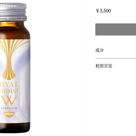
価
￥3,500
格
成分
1本 (50ml) あたり:
利用目安
熱量/27kcal
1日あたり1本を目
みください。
たんぱく質/6.1g
脂質/0.1g
炭水化物/6.0g
食塩相当量/0.03g