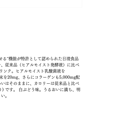
ヒアルモイスト乳酸菌液
ヒアルモイスト乳酸菌
コラーゲン/5000mg
せる”機能が特許として認められた日清食品
を、従来品（ヒアルモイスト発酵液）に比べ
リンク。ヒアルモイスト乳酸菌液を
末を20mg、さらにコラーゲンも5,000mg配
わいはそのままに、カロリーは従来品と比べ
あたり) です。 白ぶどう味。うるおいに満ち、明
さい。